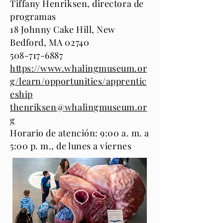
Tiffany Henriksen, directora de
programas
18 Johnny Cake Hill, New
Bedford, MA 02740
508-717-6887
https://www.whalingmuseum.or
g/learn/opportunities/apprentic
eship
thenriksen@whalingmuseum.or
g
Horario de atención: 9:00 a. m. a
5:00 p. m., de lunes a viernes