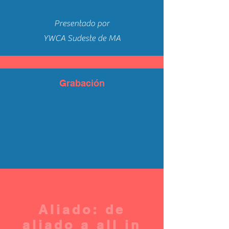
Presentado por
YWCA Sudeste de MA
Grabación
Aliado: de
aliado a all in